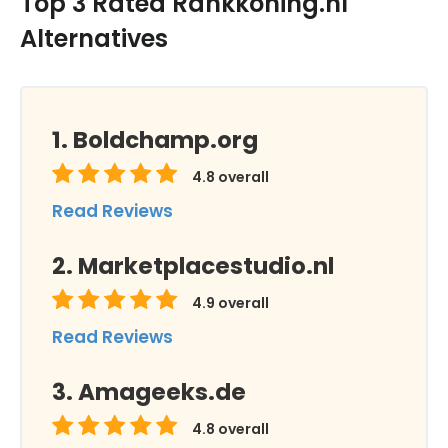
Top 3 Rated Rankkoning.nl
Alternatives
Boldchamp.org
4.8
overall
Read Reviews
Marketplacestudio.nl
4.9
overall
Read Reviews
Amageeks.de
4.8
overall