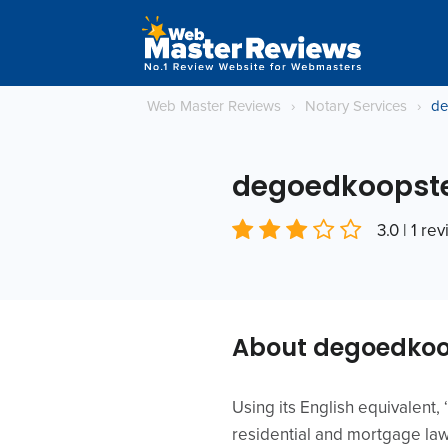
Web Master Reviews
›
Notary Services
›
de
degoedkoopste
3.0 | 1 re
About degoedkoop
Using its English equivalent,
residential and mortgage law 