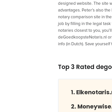
designed website. The site wa
advantages. Peter’s also th
notary comparison site in the
job by filling in the legal tas
notaries closest to you, you’l
deGoedkoopsteNotaris.nl or c
info (in Dutch). Save yoursel
Top 3 Rated dego
Elkenotaris.
Moneywise.